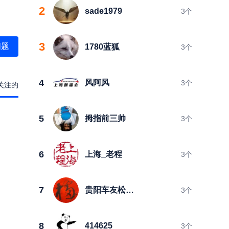
2
sade1979
3
个
3
问题
1780蓝狐
3
个
4
风阿风
3
个
关注的
5
拇指前三帅
3
个
6
上海_老程
3
个
7
贵阳车友松鼠靠山
3
个
8
414625
3
个