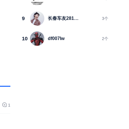
9
长春车友2813122
3
个
10
df007lw
2
个
1