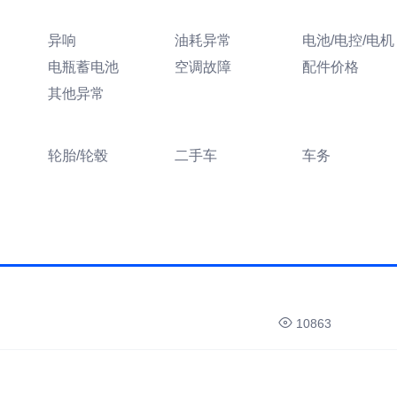
异响
油耗异常
电池/电控/电机
电瓶蓄电池
空调故障
配件价格
其他异常
轮胎/轮毂
二手车
车务
10863