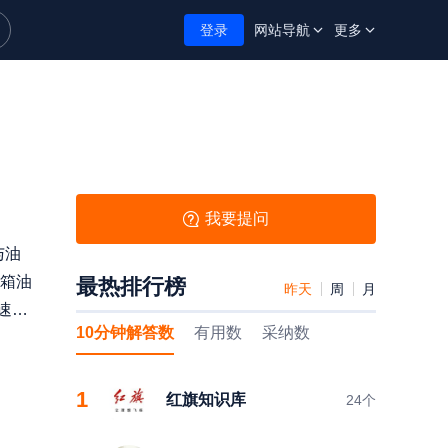
登录
网站导航
更多
我要提问
与油
箱油
最热排行榜
昨天
周
月
速原
10分钟解答数
有用数
采纳数
1
红旗知识库
24
个