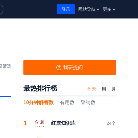
登录
网站导航
更多
空筛选
我要提问
最热排行榜
昨天
周
月
10分钟解答数
有用数
采纳数
1
红旗知识库
24
个