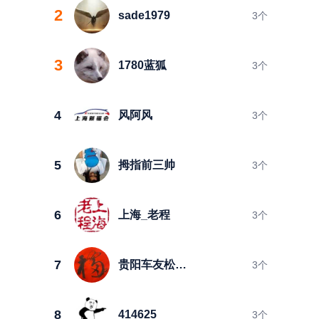
2
sade1979
3
个
3
1780蓝狐
3
个
4
风阿风
3
个
5
拇指前三帅
3
个
6
上海_老程
3
个
7
贵阳车友松鼠靠山
3
个
8
414625
3
个