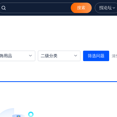
搜索
找论坛
饰用品
二级分类
筛选问题
清