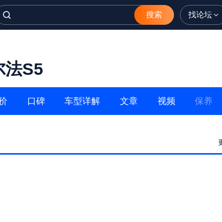
搜索
找论坛
尔法S5
价
口碑
车型详解
文章
视频
保养