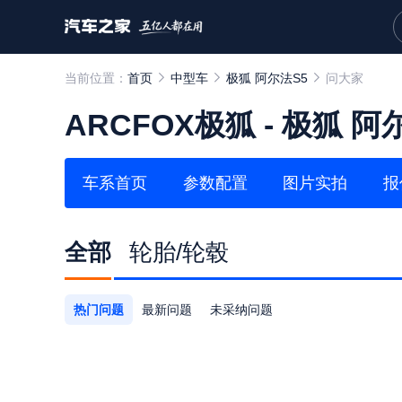
当前位置：
首页
中型车
极狐 阿尔法S5
问大家
ARCFOX极狐
-
极狐 阿
车系首页
参数配置
图片实拍
报
全部
轮胎/轮毂
热门问题
最新问题
未采纳问题